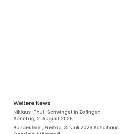
in Empfang nehmen.
Vielen Dank dem OK, den Sponsoren und
allen Schwingerfreunden für die
Unterstützung.
Dem scheidenden OK Präsident Michael
Guldimann wünsche ich für die Zukunft
«alles Gueti»
Gruss Nick
Weitere News
Niklaus-Thut-Schwinget in Zofingen,
Sonntag, 2. August 2026
Bundesfeier, Freitag, 31. Juli 2026 Schulhaus