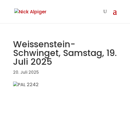
Weissenstein-
Schwinget, Samstag, 19.
Juli 2025
20. Juli 2025
An unserem NWSV-Bergfest konnte ich den
Tag im Rang 7a abschliessen.
Mit 4 gewonnenen und 2 verlorenen Gängen
durfte ich am Abend den begehrten
Weissenstein- Kranz von den Ehrendamen